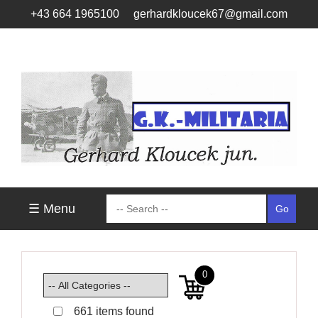
+43 664 1965100
gerhardkloucek67@gmail.com
☰ Menu
0
661 items found