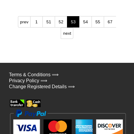
prev
1
51
52
53
54
55
67
next
Terms & Conditions ⟹
Privacy Policy ⟹
Change Registered Details ⟹