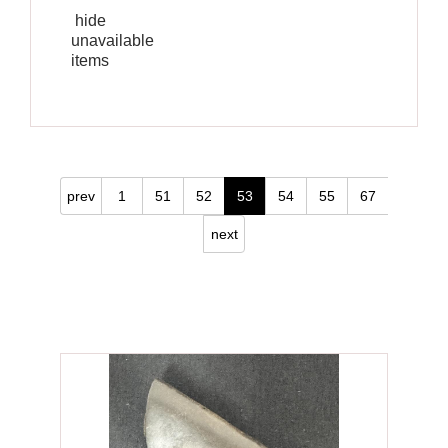
hide
unavailable
items
prev
1
51
52
53
54
55
67
next