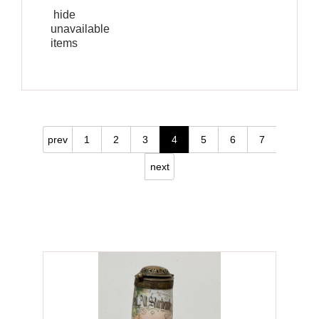
hide
unavailable
items
prev
1
2
3
4
5
6
7
next