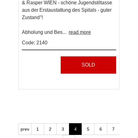
& Rasper WIEN - schöne Jugendstiltasse
aus der Erstaustattung des Spitals - guter
Zustand°!
Abholung und Bes...
read more
Code: 2140
SOLD
prev
1
2
3
4
5
6
7