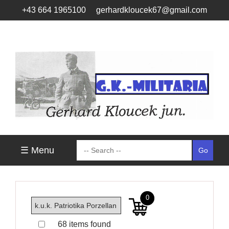
+43 664 1965100
gerhardkloucek67@gmail.com
☰ Menu
0
68 items found